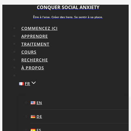
CONQUER SOCIAL ANXIETY
Aller
au
Être à l’aise. Créer des liens. Se sentir à sa place.
contenu
COMMENCEZ ICI
APPRENDRE
TRAITEMENT
COURS
RECHERCHE
À PROPOS
FR
EN
DE
ES