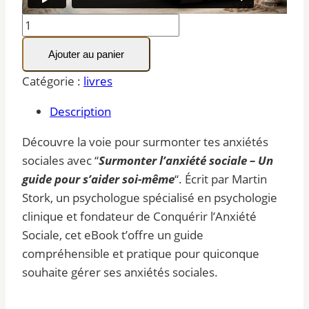
quantité
de
Ajouter au panier
eBook:
Surmonter
Catégorie :
livres
l'anxiété
Description
sociale
-
Découvre la voie pour surmonter tes anxiétés
Un
sociales avec “
Surmonter l’anxiété sociale – Un
guide
guide pour s’aider soi-même
“. Écrit par Martin
pour
Stork, un psychologue spécialisé en psychologie
s'aider
clinique et fondateur de Conquérir l’Anxiété
soi-
Sociale, cet eBook t’offre un guide
même
compréhensible et pratique pour quiconque
souhaite gérer ses anxiétés sociales.